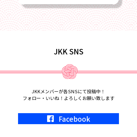
2025/02/22
4月17日、2025年総会を全国旅館会館
にて開催します
2025/02/01
JKK SNS
2月18日、第6回定例会議in福岡が開催
されます。
2025/01/22
2月5日、2月6日、東京ビッグサイト
JKKメンバーが各SNSにて投稿中！
にて宿フェス開催。参加します。
フォロー・いいね！よろしくお願い致します
2024/05/01
Facebook
2024年7月9日
KKR東京にて、JKK20周年記念式典開