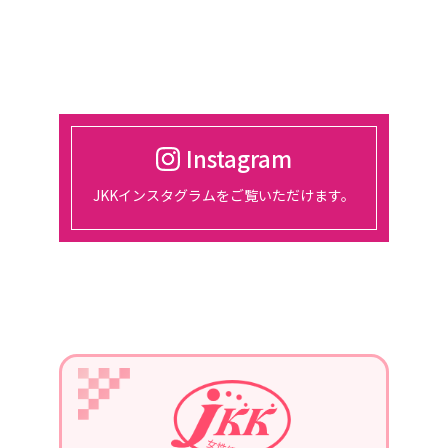
催。
2024/03/01
2024年4月18日
東京、都市センターホテルにて、総会
開催
Instagram
2024/01/30
JKKインスタグラムをご覧いただけます。
2月14日、15日、東京ビッグサイトに
て開催される『宿フェス』に参加しま
す。
2024/01/01
2024年1月22日
第3回定例会議in長崎を、開催。
青年部の協力を得て、勉強会を行いま
す。