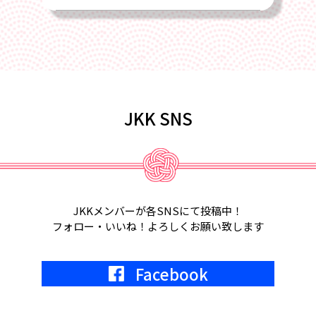
2025/02/22
4月17日、2025年総会を全国旅館会館
にて開催します
2025/02/01
JKK SNS
2月18日、第6回定例会議in福岡が開催
されます。
2025/01/22
2月5日、2月6日、東京ビッグサイト
JKKメンバーが各SNSにて投稿中！
にて宿フェス開催。参加します。
フォロー・いいね！よろしくお願い致します
2024/05/01
Facebook
2024年7月9日
KKR東京にて、JKK20周年記念式典開