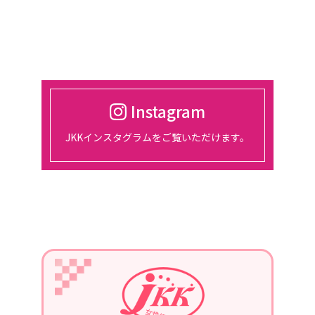
催。
2024/03/01
2024年4月18日
東京、都市センターホテルにて、総会
開催
Instagram
2024/01/30
JKKインスタグラムをご覧いただけます。
2月14日、15日、東京ビッグサイトに
て開催される『宿フェス』に参加しま
す。
2024/01/01
2024年1月22日
第3回定例会議in長崎を、開催。
青年部の協力を得て、勉強会を行いま
す。