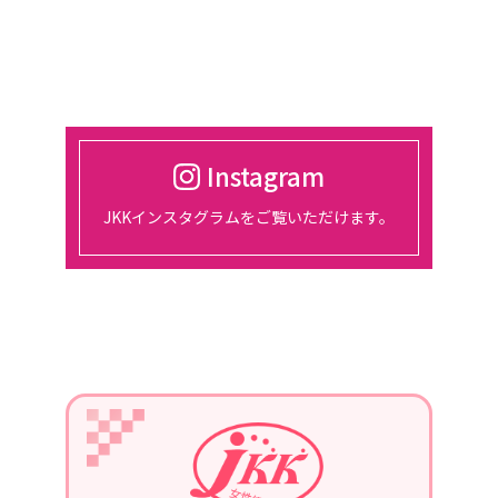
催。
2024/03/01
2024年4月18日
東京、都市センターホテルにて、総会
開催
Instagram
2024/01/30
JKKインスタグラムをご覧いただけます。
2月14日、15日、東京ビッグサイトに
て開催される『宿フェス』に参加しま
す。
2024/01/01
2024年1月22日
第3回定例会議in長崎を、開催。
青年部の協力を得て、勉強会を行いま
す。