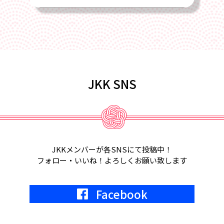
2025/02/22
4月17日、2025年総会を全国旅館会館
にて開催します
2025/02/01
JKK SNS
2月18日、第6回定例会議in福岡が開催
されます。
2025/01/22
2月5日、2月6日、東京ビッグサイト
JKKメンバーが各SNSにて投稿中！
にて宿フェス開催。参加します。
フォロー・いいね！よろしくお願い致します
2024/05/01
Facebook
2024年7月9日
KKR東京にて、JKK20周年記念式典開