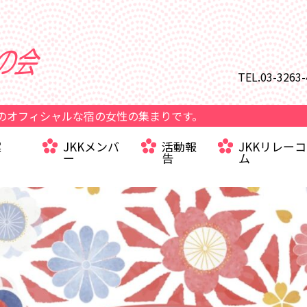
TEL.03-3263
のオフィシャルな宿の女性の集まりです。
案
JKKメンバ
活動報
JKKリレー
ー
告
ム