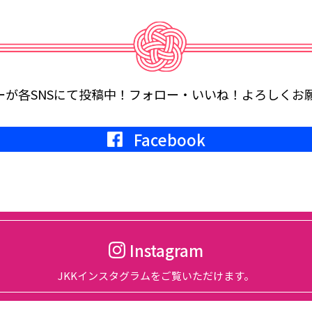
念式典開催。
、総会開催
ーが各SNSにて投稿中！
フォロー・いいね！よろしくお
Facebook
サイトにて開催される『宿フェス』に参加します。
。
行います。
Instagram
JKKインスタグラムをご覧いただけます。
年度第2回定例会議in軽井沢が、グランドエクシブ軽井沢にて