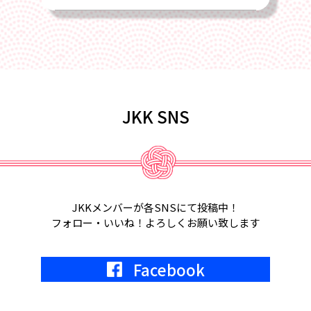
2025/02/22
4月17日、2025年総会を全国旅館会館
にて開催します
2025/02/01
JKK SNS
2月18日、第6回定例会議in福岡が開催
されます。
2025/01/22
2月5日、2月6日、東京ビッグサイト
JKKメンバーが各SNSにて投稿中！
にて宿フェス開催。参加します。
フォロー・いいね！よろしくお願い致します
2024/05/01
Facebook
2024年7月9日
KKR東京にて、JKK20周年記念式典開