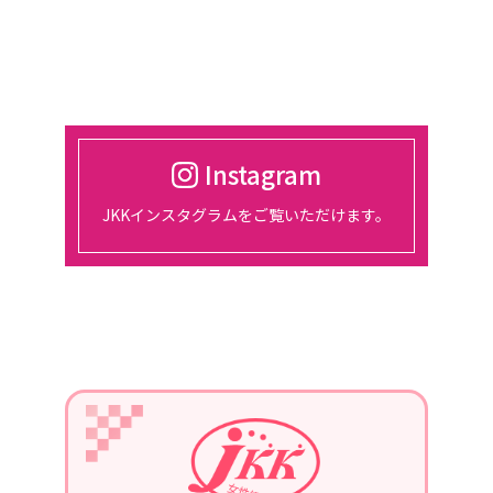
催。
2024/03/01
2024年4月18日
東京、都市センターホテルにて、総会
開催
Instagram
2024/01/30
JKKインスタグラムをご覧いただけます。
2月14日、15日、東京ビッグサイトに
て開催される『宿フェス』に参加しま
す。
2024/01/01
2024年1月22日
第3回定例会議in長崎を、開催。
青年部の協力を得て、勉強会を行いま
す。