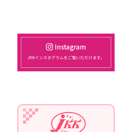
催。
2024/03/01
2024年4月18日
東京、都市センターホテルにて、総会
開催
Instagram
2024/01/30
JKKインスタグラムをご覧いただけます。
2月14日、15日、東京ビッグサイトに
て開催される『宿フェス』に参加しま
す。
2024/01/01
2024年1月22日
第3回定例会議in長崎を、開催。
青年部の協力を得て、勉強会を行いま
す。