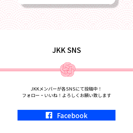
2025/02/22
4月17日、2025年総会を全国旅館会館
にて開催します
2025/02/01
JKK SNS
2月18日、第6回定例会議in福岡が開催
されます。
2025/01/22
2月5日、2月6日、東京ビッグサイト
JKKメンバーが各SNSにて投稿中！
にて宿フェス開催。参加します。
フォロー・いいね！よろしくお願い致します
2024/05/01
Facebook
2024年7月9日
KKR東京にて、JKK20周年記念式典開