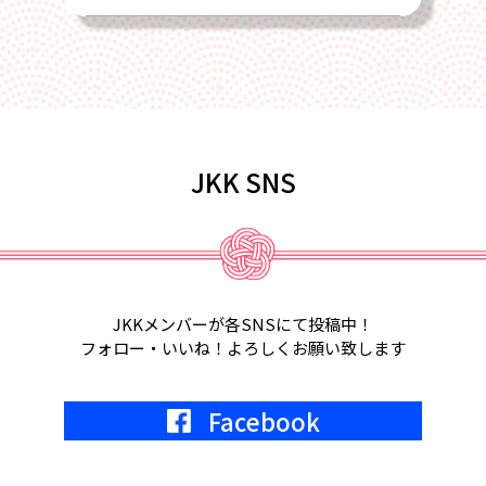
2025/02/22
4月17日、2025年総会を全国旅館会館
にて開催します
2025/02/01
JKK SNS
2月18日、第6回定例会議in福岡が開催
されます。
2025/01/22
2月5日、2月6日、東京ビッグサイト
JKKメンバーが各SNSにて投稿中！
にて宿フェス開催。参加します。
フォロー・いいね！よろしくお願い致します
2024/05/01
Facebook
2024年7月9日
KKR東京にて、JKK20周年記念式典開