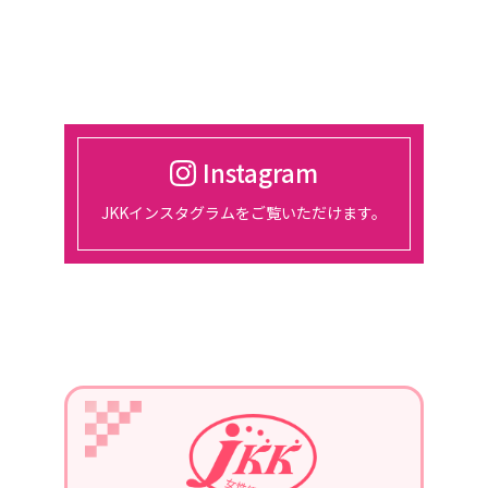
催。
2024/03/01
2024年4月18日
東京、都市センターホテルにて、総会
開催
Instagram
2024/01/30
JKKインスタグラムをご覧いただけます。
2月14日、15日、東京ビッグサイトに
て開催される『宿フェス』に参加しま
す。
2024/01/01
2024年1月22日
第3回定例会議in長崎を、開催。
青年部の協力を得て、勉強会を行いま
す。