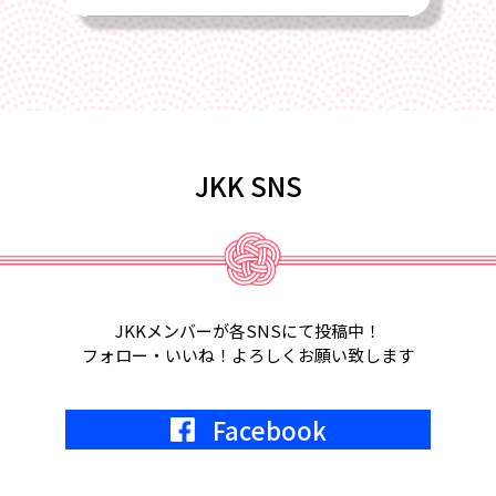
2025/02/22
4月17日、2025年総会を全国旅館会館
にて開催します
2025/02/01
JKK SNS
2月18日、第6回定例会議in福岡が開催
されます。
2025/01/22
2月5日、2月6日、東京ビッグサイト
JKKメンバーが各SNSにて投稿中！
にて宿フェス開催。参加します。
フォロー・いいね！よろしくお願い致します
2024/05/01
Facebook
2024年7月9日
KKR東京にて、JKK20周年記念式典開