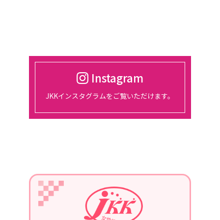
催。
2024/03/01
2024年4月18日
東京、都市センターホテルにて、総会
開催
Instagram
2024/01/30
JKKインスタグラムをご覧いただけます。
2月14日、15日、東京ビッグサイトに
て開催される『宿フェス』に参加しま
す。
2024/01/01
2024年1月22日
第3回定例会議in長崎を、開催。
青年部の協力を得て、勉強会を行いま
す。