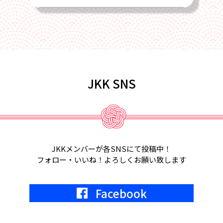
2025/02/22
4月17日、2025年総会を全国旅館会館
にて開催します
2025/02/01
JKK SNS
2月18日、第6回定例会議in福岡が開催
されます。
2025/01/22
2月5日、2月6日、東京ビッグサイト
JKKメンバーが各SNSにて投稿中！
にて宿フェス開催。参加します。
フォロー・いいね！よろしくお願い致します
2024/05/01
Facebook
2024年7月9日
KKR東京にて、JKK20周年記念式典開