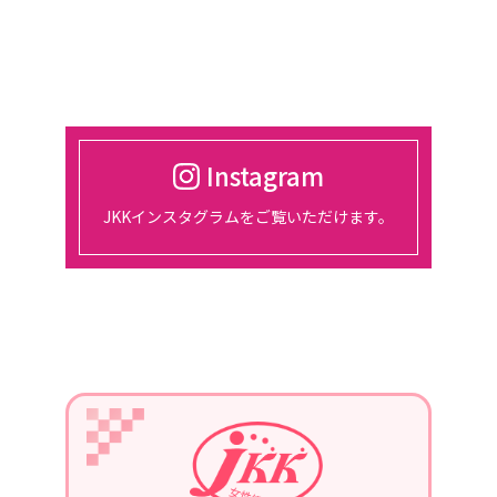
催。
2024/03/01
2024年4月18日
東京、都市センターホテルにて、総会
開催
Instagram
2024/01/30
JKKインスタグラムをご覧いただけます。
2月14日、15日、東京ビッグサイトに
て開催される『宿フェス』に参加しま
す。
2024/01/01
2024年1月22日
第3回定例会議in長崎を、開催。
青年部の協力を得て、勉強会を行いま
す。