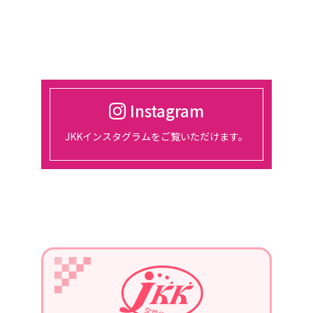
催。
2024/03/01
2024年4月18日
東京、都市センターホテルにて、総会
開催
Instagram
2024/01/30
JKKインスタグラムをご覧いただけます。
2月14日、15日、東京ビッグサイトに
て開催される『宿フェス』に参加しま
す。
2024/01/01
2024年1月22日
第3回定例会議in長崎を、開催。
青年部の協力を得て、勉強会を行いま
す。