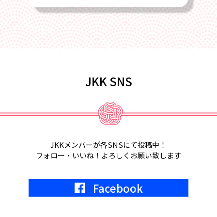
2025/02/22
4月17日、2025年総会を全国旅館会館
にて開催します
2025/02/01
JKK SNS
2月18日、第6回定例会議in福岡が開催
されます。
2025/01/22
2月5日、2月6日、東京ビッグサイト
JKKメンバーが各SNSにて投稿中！
にて宿フェス開催。参加します。
フォロー・いいね！よろしくお願い致します
2024/05/01
Facebook
2024年7月9日
KKR東京にて、JKK20周年記念式典開