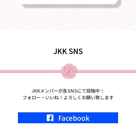
2025/02/22
4月17日、2025年総会を全国旅館会館
にて開催します
2025/02/01
JKK SNS
2月18日、第6回定例会議in福岡が開催
されます。
2025/01/22
2月5日、2月6日、東京ビッグサイト
JKKメンバーが各SNSにて投稿中！
にて宿フェス開催。参加します。
フォロー・いいね！よろしくお願い致します
2024/05/01
Facebook
2024年7月9日
KKR東京にて、JKK20周年記念式典開