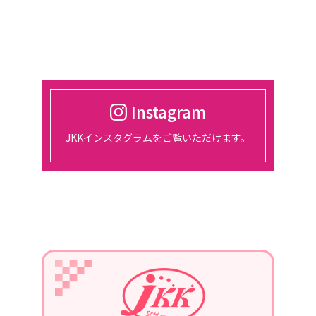
催。
2024/03/01
2024年4月18日
東京、都市センターホテルにて、総会
開催
Instagram
2024/01/30
JKKインスタグラムをご覧いただけます。
2月14日、15日、東京ビッグサイトに
て開催される『宿フェス』に参加しま
す。
2024/01/01
2024年1月22日
第3回定例会議in長崎を、開催。
青年部の協力を得て、勉強会を行いま
す。