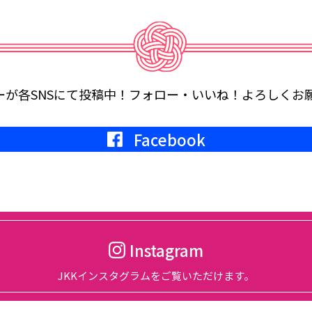
念式典開催。
、総会開催
ーが各SNSにて投稿中！
フォロー・いいね！よろしくお
Facebook
サイトにて開催される『宿フェス』に参加します。
。
行います。
Instagram
JKKインスタグラムをご覧いただけます。
年度第2回定例会議in軽井沢が、グランドエクシブ軽井沢にて