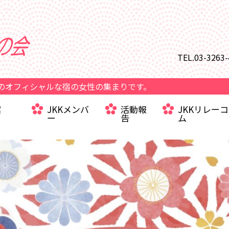
TEL.03-3263
のオフィシャルな宿の女性の集まりです。
案
JKKメンバ
活動報
JKKリレー
ー
告
ム